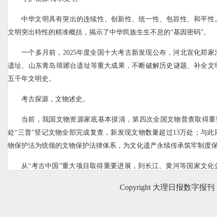
中华文明具有突出的连续性、创新性、统一性、包容性、和平性
文明突出特性的精准概括，揭示了中华民族生生不息的“基因密码”。
一个多月前，2025年度全国十大考古新发现公布，河北宣化郑
遗址、山东青岛琅琊台遗址等重大成果，不断破解历史谜题、补全文
五千年文明史。
考古探源，文物述史。
当前，我国文物资源家底基本摸清，第四次全国文物普查取得重要
处“三普”登记文物全部完成复查，新发现文物数量超过13万处；与
物保护法为统领的文物保护法律体系，为文化遗产永续传承筑牢制度
从“考古中国”重大项目取得重要进展，到长江、黄河等国家文化
我国世界遗产总数达60项，到更多人关注流失文物艺术品回归祖国，
Copyright 大理日报数字报刊
传承的共识愈发深厚。
走进博物馆，对“活化传承”的感受更加深切。