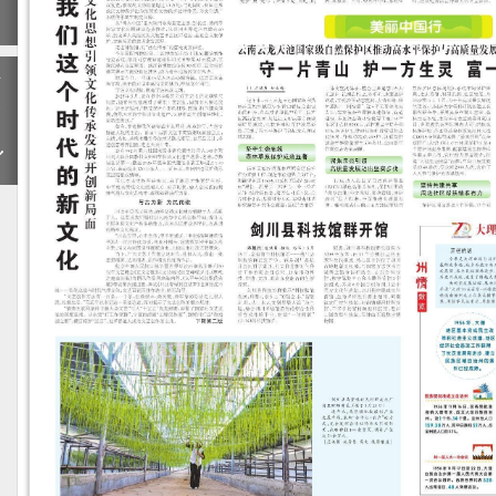
期
下
一
期