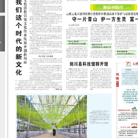
期
下
一
期