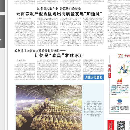
期
下
一
期