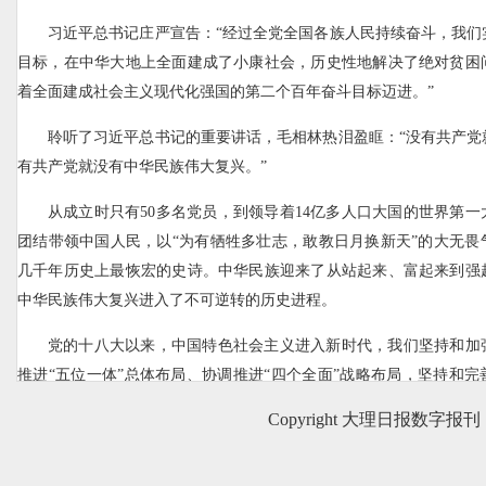
习近平总书记庄严宣告：“经过全党全国各族人民持续奋斗，我们
目标，在中华大地上全面建成了小康社会，历史性地解决了绝对贫困
着全面建成社会主义现代化强国的第二个百年奋斗目标迈进。”
聆听了习近平总书记的重要讲话，毛相林热泪盈眶：“没有共产党
有共产党就没有中华民族伟大复兴。”
从成立时只有50多名党员，到领导着14亿多人口大国的世界第
团结带领中国人民，以“为有牺牲多壮志，敢教日月换新天”的大无畏
几千年历史上最恢宏的史诗。中华民族迎来了从站起来、富起来到强
中华民族伟大复兴进入了不可逆转的历史进程。
党的十八大以来，中国特色社会主义进入新时代，我们坚持和加
推进“五位一体”总体布局、协调推进“四个全面”战略布局，坚持和
度、推进国家治理体系和治理能力现代化，坚持依规治党、形成比较
Copyright 大理日报数字报刊
战胜一系列重大风险挑战，实现第一个百年奋斗目标，明确实现第二
安排，党和国家事业取得历史性成就、发生历史性变革，为实现中华