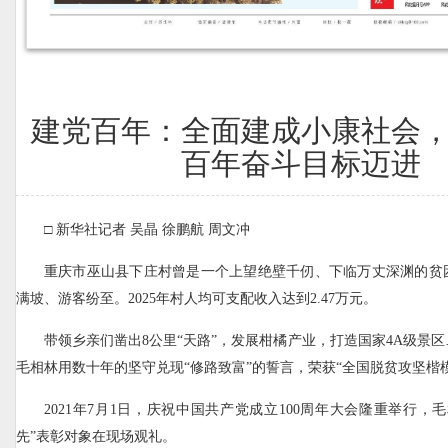
建党百年：全面建成小康社会
百年奋斗目标迈进
□ 新华社记者 吴晶 徐鹏航 周文冲
重庆市巫山县下庄村曾是一个上望绝壁千仞、下临万丈深渊的贫
满坡、游客纷至。2025年村人均可支配收入达到2.47万元。
带领乡亲们凿出8公里“天路”，发展柑橘产业，打造国家4A级景
毛相林用数十年的坚守兑现“修路致富”的誓言，荣获“全国脱贫攻坚楷
2021年7月1日，庆祝中国共产党成立100周年大会隆重举行，
先”表彰对象在现场观礼。