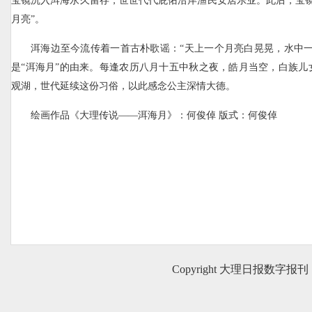
宝镜沉入洱海永久留存，世世代代庇佑沿岸渔民安居乐业。此后，宝镜
月亮”。
洱海边至今流传着一首古朴歌谣：“天上一个月亮白晃晃，水中一
是“洱海月”的由来。每逢农历八月十五中秋之夜，皓月当空，白族儿
观湖，世代延续这份习俗，以此感念公主深情大德。
绘画作品《大理传说——洱海月》：何俊倬 版式：何俊倬
Copyright 大理日报数字报刊