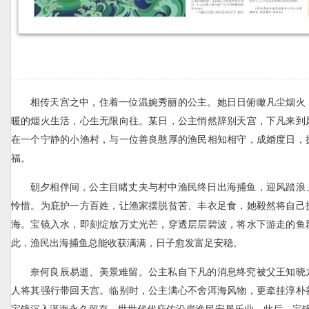
相传天宫之中，住着一位温婉秀丽的公主。她日日俯瞰凡尘烟火
暖的烟火生活，心生无限向往。某日，公主悄然辞别天宫，下凡来到
在一个宁静的小渔村，与一位善良憨厚的渔民相知相守，成婚度日，
福。
朝夕相伴间，公主目睹丈夫与村中渔民终日出海捕鱼，迎风踏浪
怜惜。为庇护一方百姓，让渔家摆脱贫苦、丰衣足食，她毅然将自己
海。宝镜入水，即刻绽放万丈光芒，穿透层层碧波，将水下游走的鱼
此，渔民出海捕鱼总能收获满满，日子愈发富足安稳。
奈何良辰易逝、美景难留。公主私自下凡的消息终究被父王知晓
人将其强行带回天宫。临别时，公主满心不舍洱海风物，更牵挂淳朴