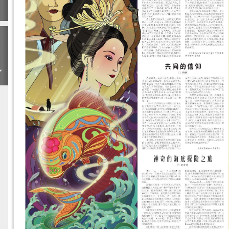
期
下
一
期