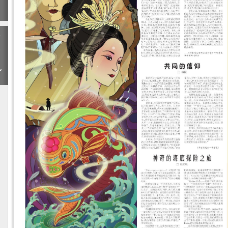
期
下
一
期