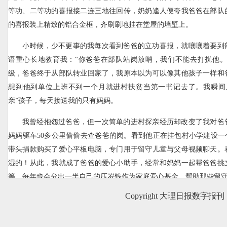
等功、二等功的喜报接二连三地往回传，奶奶逢人便夸我爸爸在部队
的喜报装上精致的铝合金框，齐刷刷地挂在堂屋的墙壁上。
小时候，少不更事的我每次看到爸爸的立功喜报，就嚷嚷着要到
语重心长地教育我：“你爸爸在部队站岗放哨，我们不能去打扰他。”
级，爸爸终于从部队转业回家了，我原本以为可以像其他孩子一样和
想到他到单位上班不到一个月就进村扶贫当第一书记去了。我瞬间
亲”孩子，每天接送我的只有妈妈。
我曾经抱怨过爸爸，但一次简单的进村探亲经历却改变了我对爸
妈妈驱车50多公里偷偷去查爸爸的岗。看到他正在挂包村小学建设一
带头捐款购买了爱心平板电脑，专门用于留守儿童与父母视频聊天。
湿的！从此，我就成了爸爸的爱心小助手，经常和妈妈一起帮爸爸挑
等，每年也会分出一半自己的压岁钱作为家庭爱心基金，帮助那些留
Copyright 大理日报数字报刊
前不久，我又挑选购买了200多本儿童读物，请爸爸替我捐赠给
包边高兴地说道：“做一次好事不难，难的是坚持。你现在也是一名共
既往，力所能及地做更多有意义的事情。”