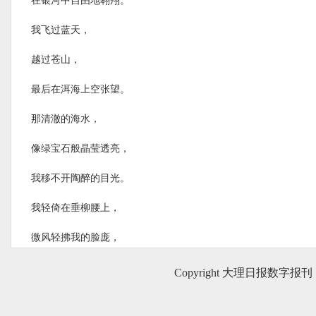
在银河中自由地翱翔。
我飞过蓝天，
越过苍山，
最后在洱海上空张望。
那清澈的海水，
像绿宝石般晶莹透亮，
我移不开陶醉的目光。
我轻倚在垂柳腰上，
微风轻拂我的脸庞，
像妈妈温柔的手轻轻晃。
Copyright 大理日报数字报刊
时而舒缓如歌，