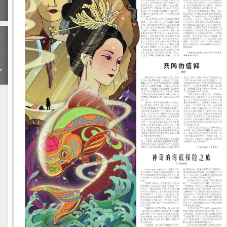
期
下
一
期