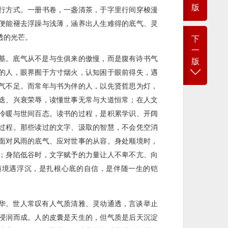
版
行方式。一册书卷，一盏清茶，于字里行间穿梭漫
便能褪去浮躁与浅薄，涵养出人生难得的底气、灵
透的光芒。
下
一
基。底气从不是与生俱来的傲慢，而是腹有诗书气
版
的人，眼界囿于方寸烟火，认知困于眼前得失，遇
气不足。而常年与书为伴的人，以先贤哲思为灯，
迭、兴衰荣辱，读懂世事无常与大道恒常；在人文
冷暖与世间百态。读书的过程，是积累学识、开阔
过程。那些读过的文字、汲取的智慧，不会凭空消
面对风雨的底气、应对世事的从容。身处顺境时，
；身陷低谷时，文字赋予的力量让人不卑不亢、向
随境遇浮沉，是扎根心底的自信，是伴随一生的铠
华。世人常叹有人气质清雅、灵动通透，言谈举止
浸润而成。人的皮囊是天生的，但气质是后天沉淀