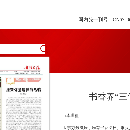
国内统一刊号：CN53-0
书香养“三
□ 李世祖
世事万般滋味，唯有书香绵长。烟火