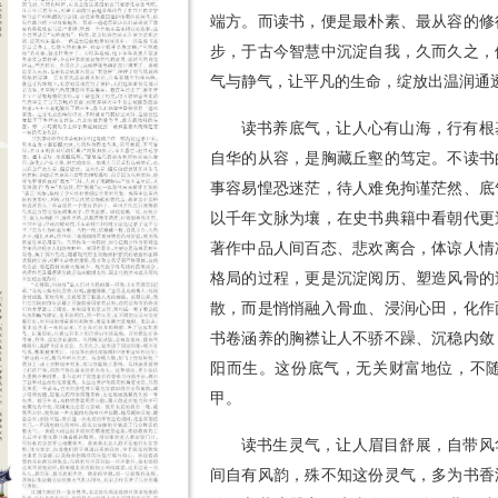
端方。而读书，便是最朴素、最从容的修
步，于古今智慧中沉淀自我，久而久之，
气与静气，让平凡的生命，绽放出温润通
读书养底气，让人心有山海，行有根
自华的从容，是胸藏丘壑的笃定。不读书
事容易惶恐迷茫，待人难免拘谨茫然、底
以千年文脉为壤，在史书典籍中看朝代更
著作中品人间百态、悲欢离合，体谅人情
格局的过程，更是沉淀阅历、塑造风骨的
散，而是悄悄融入骨血、浸润心田，化作
书卷涵养的胸襟让人不骄不躁、沉稳内敛
阳而生。这份底气，无关财富地位，不
甲。
读书生灵气，让人眉目舒展，自带风
间自有风韵，殊不知这份灵气，多为书香