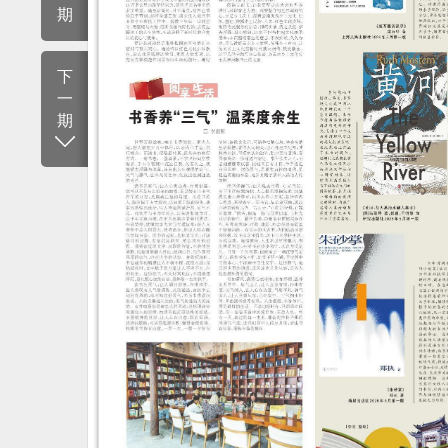
期
下
一
期