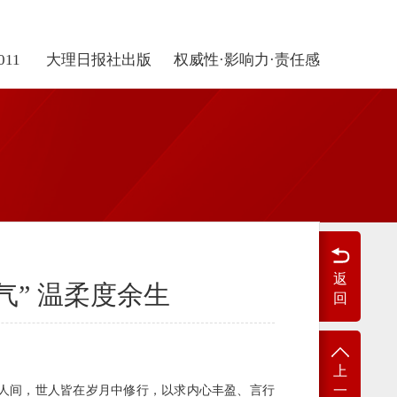
011
大理日报社出版
权威性·影响力·责任感
返
气” 温柔度余生
回
上
一
人间，世人皆在岁月中修行，以求内心丰盈、言行