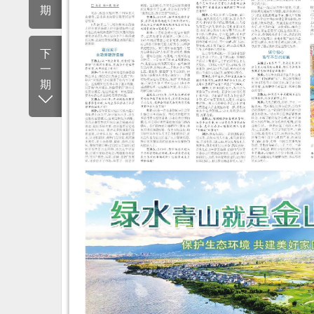
期
下
一
期