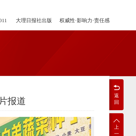
011
大理日报社出版
权威性·影响力·责任感
返
片报道
回
上
一