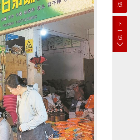
版
下
一
版