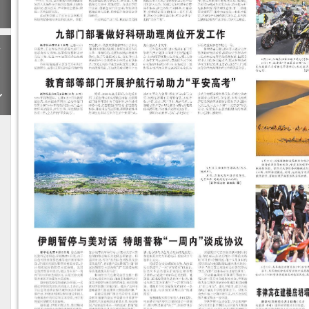
期
下
一
期